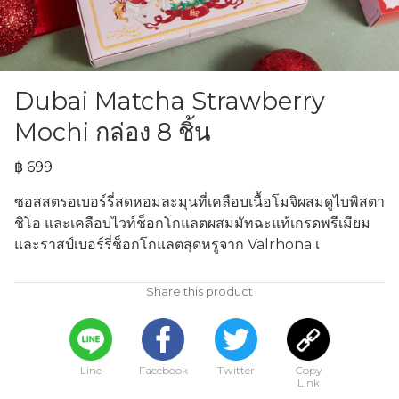
Dubai Matcha Strawberry
Mochi กล่อง 8 ชิ้น
฿ 699
ซอสสตรอเบอร์รี่สดหอมละมุนที่เคลือบเนื้อโมจิผสมดูไบพิสตา
ชิโอ และเคลือบไวท์ช็อกโกแลตผสมมัทฉะแท้เกรดพรีเมียม  
และราสป์เบอร์รี่ช็อกโกแลตสุดหรูจาก Valrhona เ
Share this product
Line
Facebook
Twitter
Copy
Link