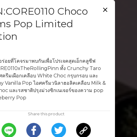
:CORE0110 Choco
s Pop Limited
tion
ร่อยที่โคจรมาพบกันเพื่อโปรเจคสุดเอ็กคลูซีฟ 
E0110xTheRollingPinn ทั้ง Crunchy Taro 
ครีมเผือกเคลือบ White Choc กรุบกรอบ และ 
 Vanilla Pop ไอศครีมวนิลาฮอลิคเคลือบ Milk & 
oc และรสชาติปรุงม่วงซิกเนเจอร์ของความ pop 
ueberry Pop
Share this product