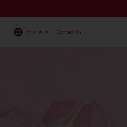
English
Contact Us