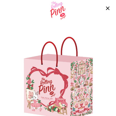
Free delivery over ฿2200!