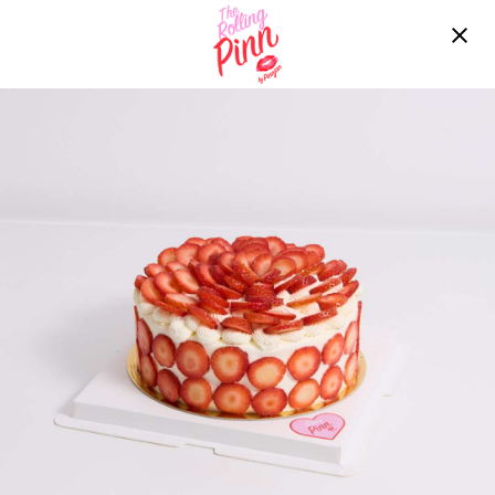
Free delivery over ฿2200!