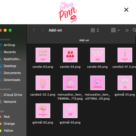
Free delivery over ฿2200!